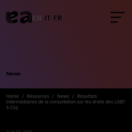
Skip
to
content
EN
IT
FR
Menu
News
Home
/
Resources
/
News
/
Résultats
intermédiaires de la consultation sur les droits des LGBT
à Cluj
Aug 23, 2011