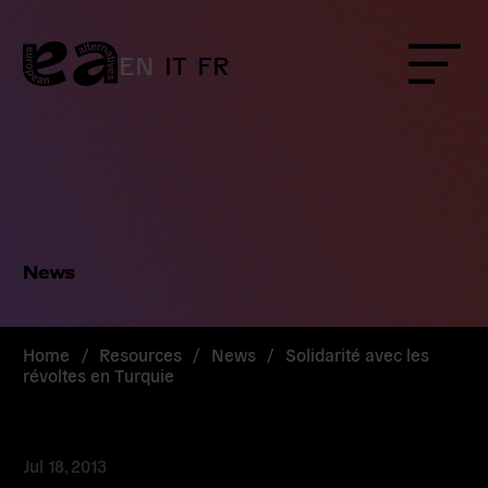
Skip
to
content
EN
IT
FR
Menu
News
Home
/
Resources
/
News
/
Solidarité avec les
révoltes en Turquie
Jul 18, 2013