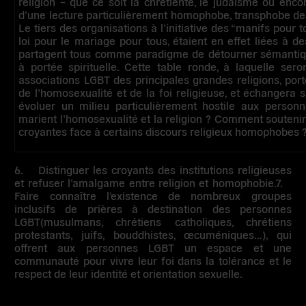
religion – que ce soit la chrétienté, le judaïsme ou enco
d’une lecture particulièrement homophobe, transphobe de
Le tiers des organisations à l’initiative des “manifs pour t
loi pour le mariage pour tous, étaient en effet liées à d
partagent tous comme paradigme de détourner sémantiq
à portée spirituelle. Cette table ronde, à laquelle sero
associations LGBT des principales grandes religions, port
de l’homosexualité et de la foi religieuse, et échangera 
évoluer un milieu particulièrement hostile aux perso
marient l’homosexualité et la religion ? Comment souteni
croyantes face à certains discours religieux homophobes 
6.
Distinguer les croyants des institutions religieuses
et refuser l’amalgame entre religion et homophobie.
7.
Faire connaître l’existence de nombreux groupes
inclusifs de prières à destination des personnes
LGBT
(musulmans, chrétiens catholiques, chrétiens
protestants, juifs, bouddhistes, œcuméniques…), qui
offrent aux personnes LGBT un espace et une
communauté pour vivre leur foi dans la tolérance et le
respect de leur identité et orientation sexuelle.