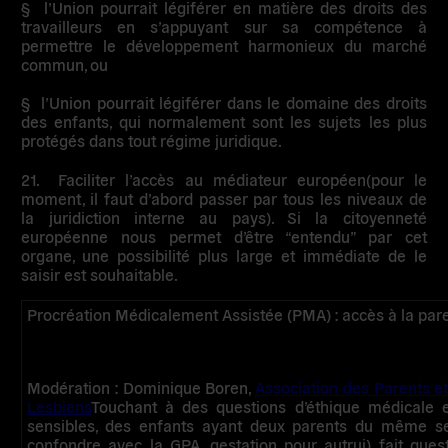
§ l’Union pourrait légiférer en matière des
droits des
travailleurs
en s’appuyant sur sa compétence à
permettre le développement harmonieux du
marché
commun
, ou
§ l’Union pourrait légiférer dans le domaine des
droits
des enfants
, qui normalement sont les sujets les plus
protégés dans tout régime juridique.
21.
Faciliter l’accès au médiateur européen
(pour le
moment, il faut d’abord passer par tous les niveaux de
la juridiction interne au pays). Si la citoyenneté
européenne nous permet d’être “entendu” par cet
organe, une possibilité plus large et immédiate de le
saisir est souhaitable.
Procréation Médicalement Assistée (PMA) : accès à la pare
Modération : Dominique Boren,
Association des Parents et
Lesbiens
Touchant à des questions d’éthique médicale e
sensibles, des enfants ayant deux parents du même s
confondre avec la GPA, gestation pour autrui) fait qu