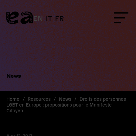
Skip
to
content
EN
IT
FR
Menu
News
Home
/
Resources
/
News
/
Droits des personnes
LGBT en Europe : propositions pour le Manifeste
Citoyen
Aug 12, 2013