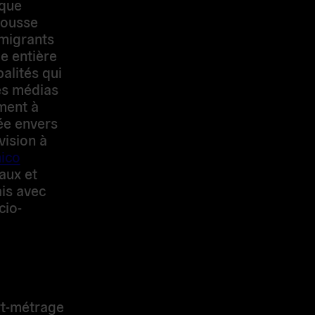
ceptés en
rde un
ont
dias et les
 l’encontre
les
on à long
ucano
, a
nctionnaires
gement aux
, ne cessant
elle.
rt-métrage
 Wenders,
égion de
es Nations