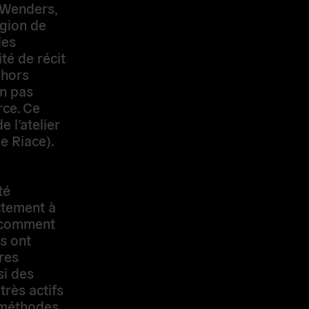
cit de
ors caméra
comme une
t-métrage
avail, à
 actuellement
e
tir du
 des
t réussi à
thodes
upes
fs dans
odes et
e afin de
et
elle