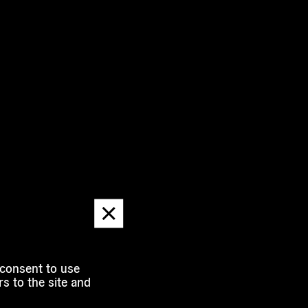
Dismiss
message
r
 consent to use
s to the site and
ise we won’t spam you.