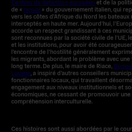
d’Afrique du Nord les bateaux migrants inter
haute mer. Aujourd’hui, l’Europe entière acco
respect grandissant à ces municipalités qui s
reconnues par la société civile de l’UE, les mé
institutions, pour avoir été courageusement à
de l’hostilité généralement exprimée envers 
migrants, abordant le problème avec une visi
terme. De plus, le maire de Riace,
Domenico L
inspiré d’autres conseillers municipaux et fo
locaux, qui travaillent désormais avec enga
niveaux institutionnels et socio-économiques
de promouvoir une compréhension intercultur
Ces histoires sont aussi abordées par le cou
IL VOLO
(« Le Vol ») produit en 2012 par Win
réalisateur allemand ; avec le soutien de la r
Calabre et de l’
UNHCR
(Haut Commissariat d