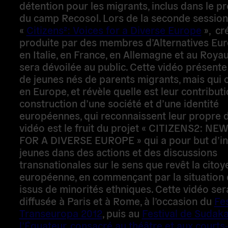
détention pour les migrants, inclus dans le
du camp Recosol. Lors de la seconde session,
«
Citizens²: Voices for a Diverse Europe
»,
cré
produite par des membres d’Alternatives Eu
en Italie, en France, en Allemagne et au Roya
sera dévoilée au public. Cette vidéo présente 
de jeunes nés de parents migrants, mais qui 
en Europe, et révèle quelle est leur contributi
construction d’une société et d’une identité
européennes, qui reconnaissent leur propre d
vidéo est le fruit du projet «
CITIZENS2: NEW
FOR A DIVERSE EUROPE
» qui a pour but d’in
jeunes dans des actions et des discussions
transnationales sur le sens que revêt la cito
européenne, en commençant par la situation 
issus de minorités ethniques. Cette vidéo ser
diffusée à Paris et à Rome, à l’occasion du
Fes
Transeuropa 2012
, puis au
Festival de Sudaka
l’Équateur, consacré au théâtre et aux court