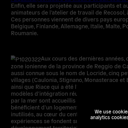
Enfin, elle sera projetée aux participants et a
animateurs de l’atelier de travail de Recosol, 
personnes viennent de divers pays européens
Finlande, Allemagne, Italie, Malte, Pologne e
Aux cours des dernières années, 
zone ionienne de la province de Reggio de Ca
aussi connue sous le nom de Locride, cinq pet
(Caulonia, Stignano, Monasterace et Badolato,
Riace qui a été l’instigateur) sont devenus d
d’intégration réussie : les migrants arrivant p
sont accueillis chaleureusement et bénéficien
logement dans certains bâtiments inutilisés,
Subscrib
centre historique. Ces expériences se fonden
We use cookies
expérience de développement territorial par l
analytics cookie
renouveau des économies rurales du sud de l’I
économies qui avaient pratiquement disparu. A
Stay updated with all our act