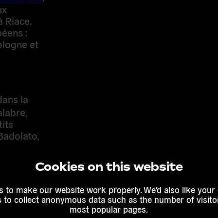
ux
à Riace. Ces
 : Belgique,
t Roumanie.
dans la
labre,
its villages
 ainsi que
es modèles
ar la mer
t d’un
Cookies on this website
 au cœur du
e to our newslette
t sur une
 to make our website work properly. We'd also like your
e biais du
s to collect anonymous data such as the number of visitor
talie ;
most popular pages.
insi, la
ivities and never miss an opportunity to get involved. We prom