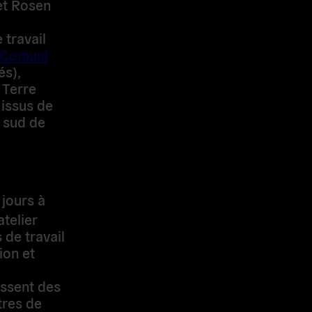
et Rosen
participent
anisé par le
(Réseau de
ra per il
our
européens
jours à
atelier
de travail
ion et
essent des
tres de