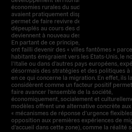
migration permet de faire revivre des village
sont se dépeuplés au cours des deux derniers 
Subscribe
deviennent à nouveau des communautés vigo
partant de ce principe, les cinq villages italie
failli devenir des « villes fantômes » parce qu
habitants émigraient vers les États-Unis, le n
l’Italie ou dans d’autres pays européens, exp
désormais des stratégies et des politiques à
en ce qui concerne la migration. En effet, ils l
considèrent comme un facteur positif permet
faire avancer l’ensemble de la société, écon
socialement et culturellement.Ces modèles o
alternative concrète aux « mécanismes de r
d’urgence flexibles » (par opposition aux pr
expériences de migration et d’accueil dans ce
comme la réalité sordide des
Centres de dét
européen
et de la politique de «
renvoi
» du
gouvernement italien, qui repousse vers les 