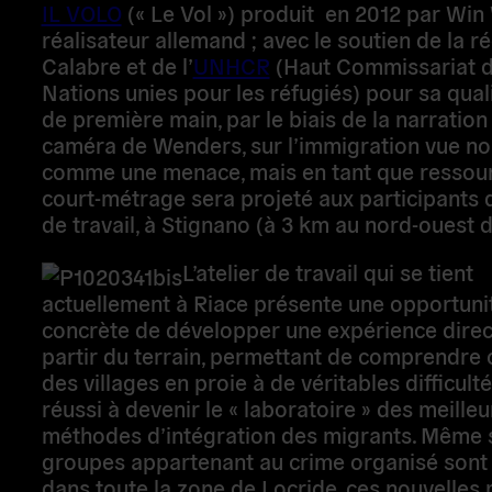
unies pour les réfugiés) pour sa qualité de ré
première main, par le biais de la narration h
de Wenders, sur l’immigration vue non pas 
menace, mais en tant que ressource. Ce cour
sera projeté aux participants de l’atelier de tr
Stignano (à 3 km au nord-ouest de Riace).
L’atelier de travail qui se tient
à Riace présente une opportunité concrète d
développer une expérience directement à par
terrain, permettant de comprendre comment
villages en proie à de véritables difficultés on
devenir le « laboratoire » des meilleures mé
d’intégration des migrants. Même si des gro
appartenant au crime organisé sont très acti
toute la zone de Locride, ces nouvelles méth
politiques ont été élaborées de façon créativ
convenir aux récents changements culturels 
structurels. Le fait est qu’en élevant une nouv