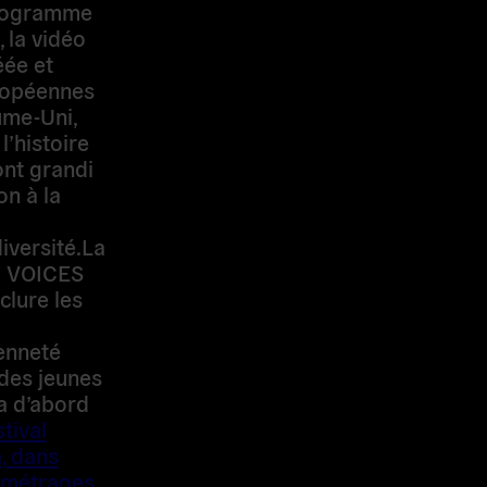
 programme
 la vidéo
ée et
ropéennes
ume-Uni,
l’histoire
ont grandi
on à la
iversité.La
 VOICES
clure les
yenneté
des jeunes
a d’abord
tival
, dans
s-métrages
.