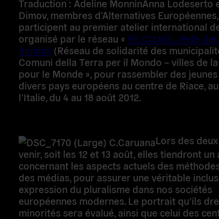
Traduction : Adeline MonninAnna Lodeserto 
Dimov, membres d’Alternatives Européennes, 
au premier atelier international de travail org
réseau «
RE.CO.SOL. Rete dei Comuni Solidali
solidarité des municipalités), Comuni della Ter
Mondo – villes de la Terre pour le Monde », p
rassembler des jeunes issus de divers pays 
au centre de Riace, au sud de l’Italie, du
4 au 18 août 2012.
Lors des deux 
venir, soit les 12 et 13 août, elles tiendront un 
concernant les aspects actuels des méthodes 
des médias, pour assurer une véritable inclus
expression du pluralisme dans nos sociétés
européennes modernes. Le portrait qu’ils dr
minorités sera évalué, ainsi que celui des cen