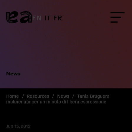
Skip
to
content
EN
IT
FR
Menu
News
Home
/
Resources
/
News
/
Tania Bruguera
malmenata per un minuto di libera espressione
Jun 15, 2015