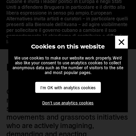
cubane e invita i leader politici in Europa e negli Stati
Uniti a difendere Bruguera in particolare e il diritto alla
libera espressione in senso più ampio. European
Alternatives invita artisti e curatori – in particolare quelli
presenti alla Biennale dell’Avana – ad agire visibilmente
per sollecitare il governo cubano a cambiare il suo
comportamento. Vi chiediamo di contribuire a diffondere
Dismis
la sua storia.
messa
Cookies on this website
We use cookies to make our website work properly. We'd
also like your consent to use analytics cookies to collect
Keep in touch
anonymous data such as the number of visitors to the site
and most popular pages.
I'm OK with analytics cookies
Our members are citizens, activists,
researchers, artists, organisers, civil
Don't use analytics cookies
society organisations, progressive
movements and grassroots initiatives
who are actively imagining,
demanding and enacting