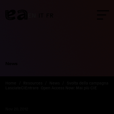
Skip
to
content
EN
IT
FR
Menu
News
Home
/
Resources
/
News
/
Svolta della campagna
LasciateCIEntrare  Open Access Now: Mai più CIE
Nov 20, 2012