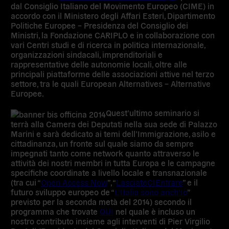
dal Consiglio Italiano del Movimento Europeo (CIME) in
accordo con il Ministero degli Affari Esteri, Dipartimento
Politiche Europee – Presidenza del Consiglio dei
Ministri, la Fondazione CARIPLO e in collaborazione con
vari Centri studi e di ricerca in politica internazionale,
organizzazioni sindacali, imprenditoriali e
rappresentative delle autonomie locali, oltre alle
principali piattaforme delle associazioni attive nel terzo
settore, tra le quali European Alternatives – Alternative
Europee.
Quest’ultimo seminario si
terrà alla Camera dei Deputati nella sua sede di Palazzo
Marini e sarà dedicato ai temi dell’Immigrazione, asilo e
cittadinanza, un fronte sul quale siamo da sempre
impegnati tanto come network quanto attraverso le
attività dei nostri membri in tutta Europa e le campagne
specifiche coordinate a livello locale e transnazionale
(tra cui “
Open Access Now
”, “
LasciateCIEntrare
” e il
futuro sviluppo europeo de “
L’Italia sono anch’Io
”
previsto per la seconda metà del 2014) secondo il
programma che trovate
QUI
nel quale è incluso un
nostro contributo insieme agli interventi di
Pier Virgilio