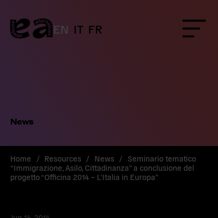
Skip
to
content
EN
IT
FR
Menu
News
Home
/
Resources
/
News
/
Seminario tematico
“Immigrazione, Asilo, Cittadinanza” a conclusione del
progetto “Officina 2014 – L’Italia in Europa”
Jun 16, 2014