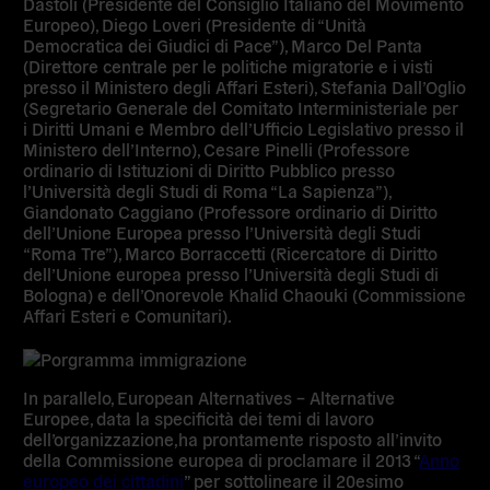
Dastoli
(Presidente del Consiglio Italiano del Movimento
Europeo),
Diego Loveri
(Presidente di “Unità
Democratica dei Giudici di Pace”),
Marco Del Panta
(Direttore centrale per le politiche migratorie e i visti
presso il Ministero degli Affari Esteri),
Stefania Dall’Oglio
(Segretario Generale del Comitato Interministeriale per
i Diritti Umani e Membro dell’Ufficio Legislativo presso il
Ministero dell’Interno),
Cesare Pinelli
(Professore
ordinario di Istituzioni di Diritto Pubblico presso
l’Università degli Studi di Roma “La Sapienza”),
Giandonato Caggiano
(Professore ordinario di Diritto
dell’Unione Europea presso l’Università degli Studi
“Roma Tre”),
Marco Borraccetti
(Ricercatore di Diritto
dell’Unione europea presso l’Università degli Studi di
Bologna) e dell’Onorevole
Khalid Chaouki
(Commissione
Affari Esteri e Comunitari).
In parallelo, European Alternatives – Alternative
Europee, data la specificità dei temi di lavoro
dell’organizzazione,ha prontamente risposto all’invito
della Commissione europea di proclamare il 2013 “
Anno
europeo dei cittadini
” per sottolineare il 20esimo