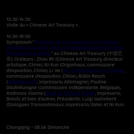
13:30-14:30
Visite du « Chinese Art Treasury ».
14:30-18:00
Symposium “
Pratiques de Conservation et Pratiques
Artistiques dans les Villes en Développement de Chine,
d’Europe et du Brésil
” au Chinese Art Treasury (中国艺
库). Orateurs : Zhao Mi (Chinese Art Treasury, directeur
artistique, Chine), Ni Kun (Organhaus, commissaire
d’exposition, Chine), Li Jie (
A4
Contemporary Art Center
,
commissaire d’exposition, Chine), Robin Resch
(
Artoholics e.V
., impresario, Allemagne), Pauline
Doutreluingne (commissaire indépendante, Belgique),
Andressa Vianna (
Casa de Cultura Digital
, impresario,
Brésil), et bien d’autres. Présidents: Luigi Galimberti
(Dialogues Transnationaux, imprésario, Italie) et Ni Kun.
Chongqing – 08.06 Dimanche