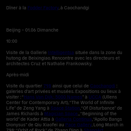
Dîner à la
Fodder Factory
, à Caochandgi
Beijing – 01.06 Dimanche
10:00
Visite de la Gallerie
Intelligentsa
située dans la zone du
hutong de Beixingiao. Rencontre avec les directeurs et
architectes Cruz et Nathalie Frankowsky.
Après-midi
Visite du quartier
798
ainsi que celui de
Caochangdi
:
galeries d’art privées et musées. Expositions ou lieux à
visiter : “
Hans Van Dijk: 5000 Names
” à
UCCA
(Ullens
Center for Contemporary Art), “The World of Infinite
Life” de Zeng Yang à
Space Station
, “Of Disturbance” de
James Richards à
Magician Space
,, “Beginning of the
world” de Kader Attia à
Galleria Continua
,“Apollo Bangs
Dionysus” de Qiu Xiaofei au
Pace Gallery
, Long March in
798; “Orbit of Rock” de Zhang Ding à
ShangArt