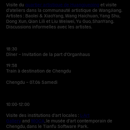
Visite du
quartier artistique de Huangjueping
et visite
d’ateliers dans la communauté artistique de WangJiang.
Artistes : Baolei & XiaoYang, Wang Haichuan, Yang Shu,
Dong Xun, Qian Lili et Liu Weiwei, Yu Guo, ShanYang.
Discussions informelles avec les artistes.
18:30
Dîner – Invitation de la part d’Organhaus
19:58
Train à destination de Chengdu
Chengdu – 07.06 Samedi
10:00-12:00
Visite des institutions d’art locales :
L-Art
Gallery
and
MOCA
, le musée d’art contemporain de
Chengdu, dans le Tianfu Software Park.