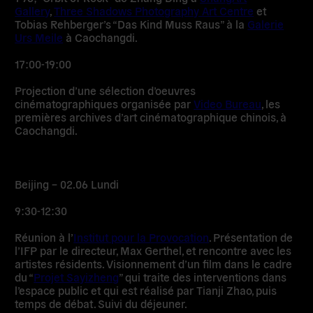
Gallery
,
Three Shadows Photography Art Centre
et
Tobias Rehberger’s “Das Kind Muss Raus” à la
Galerie
Urs Meile
à Caochangdi.
17:00-19:00
Projection d’une sélection d’oeuvres
cinématographiques organisée par
Video Bureau
, les
premières archives d’art cinématographique chinois, à
Caochangdi.
Beijing – 02.06 Lundi
9:30-12:30
Réunion à l’
Institut pour la Provocation
. Présentation de
l’IFP par le directeur, Max Gerthel, et rencontre avec les
artistes résidents. Visionnement d’un film dans le cadre
du “
Projet Sayizheng
” qui traite des interventions dans
l’espace public et qui est réalisé par Tianji Zhao, puis
temps de débat. Suivi du déjeuner.