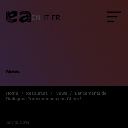
Skip
to
content
EN
IT
FR
Menu
News
Home
/
Resources
/
News
/
Lancements de
Dialogues Transnationaux en Chine !
Jun 10, 2014