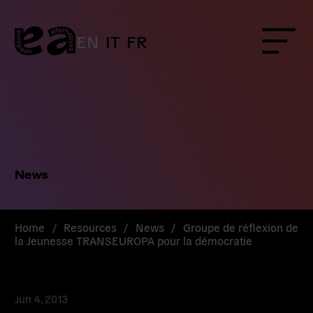
Skip
to
content
EN
IT
FR
Menu
News
Home
/
Resources
/
News
/
Groupe de réflexion de
la Jeunesse TRANSEUROPA pour la démocratie
Jun 4, 2013