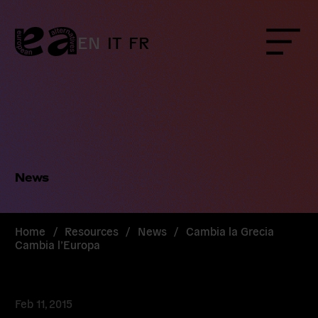
Skip
to
content
EN
IT
FR
Menu
News
Home
/
Resources
/
News
/
Cambia la Grecia
Cambia l’Europa
Feb 11, 2015