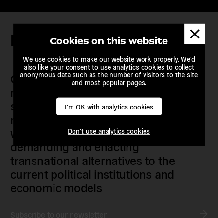
Dismis
Keep in touch
messa
Cookies on this website
We use cookies to make our website work properly. We'd
also like your consent to use analytics cookies to collect
anonymous data such as the number of visitors to the site
Our members are citizens, activists,
and most popular pages.
researchers, artists, organisers, civil
society organisations, progressive
I'm OK with analytics cookies
movements and grassroots initiatives
who are actively imagining,
Don't use analytics cookies
demanding and enacting
transnational alternatives to the
current political institutions and
economic models
Subscribe to our newsletter