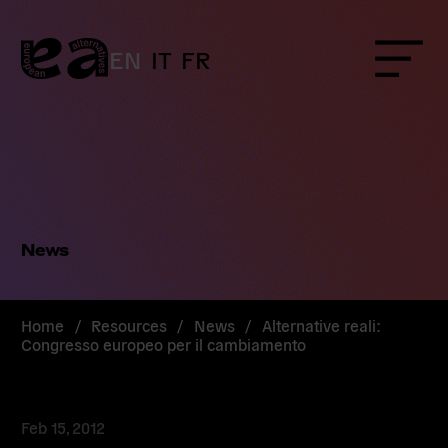
Skip
to
content
EN
IT
FR
Menu
News
Home
/
Resources
/
News
/
Alternative reali:
Congresso europeo per il cambiamento
Feb 15, 2012