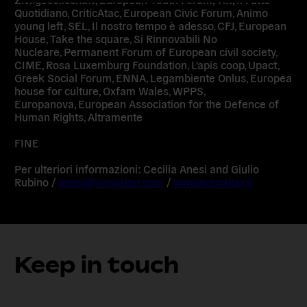
Quotidiano
, CriticAtac,
European Civic Forum
, Animo
young left,
SEL
, Il nostro tempo è adesso,
CFJ
, European
House,
Take the square
, Si Rinnovabili No
Nucleare,
Permanent Forum of European civil society
,
CIME,
Rosa Luxemburg Foundation
, L'apis coop,
Upact
,
Greek Social Forum,
ENNA
, Legambiente Onlus,
Europea
house for culture
, Oxfam Wales,
WPPS
,
Europanova,
European Association for the Defence of
Human Rights,
Altramente
FINE
Per ulteriori informazioni: Cecilia Anesi and Giulio
Rubino /
press@euroalter.com
/
www.euroalter.it
Keep in touch