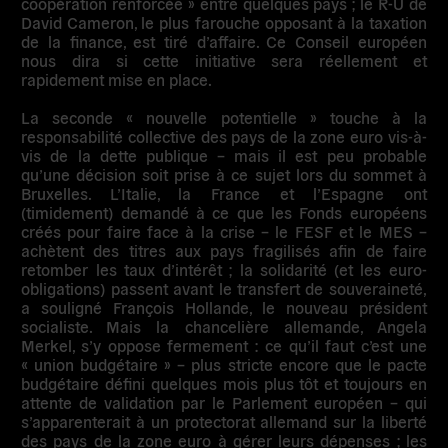
coopération renforcée » entre quelques pays ; le R-U de
David Cameron, le plus farouche opposant à la taxation
de la finance, est tiré d’affaire. Ce Conseil européen
nous dira si cette initiative sera réellement et
rapidement mise en place.
La seconde « nouvelle potentielle » touche à la
responsabilité collective des pays de la zone euro vis-à-
vis de la dette publique
– mais il est peu probable
qu’une décision soit prise à ce sujet lors du sommet à
Bruxelles. L’Italie, la France et l’Espagne ont
(timidement) demandé à ce que les Fonds européens
créés pour faire face à la crise – le FESF et le MES –
achètent des titres aux pays fragilisés afin de faire
retomber les taux d’intérêt ; la solidarité (et les euro-
obligations) passent avant le transfert de souveraineté,
a souligné François Hollande, le nouveau président
socialiste. Mais la chancelière allemande, Angela
Merkel, s’y oppose fermement : ce qu’il faut c’est une
« union budgétaire » – plus stricte encore que le pacte
budgétaire défini quelques mois plus tôt et toujours en
attente de validation par le Parlement européen – qui
s’apparenterait à un protectorat allemand sur la liberté
des pays de la zone euro à gérer leurs dépenses ; les