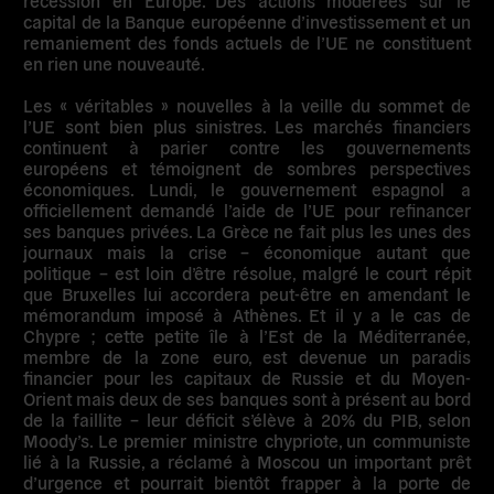
récession en Europe. Des actions modérées sur le
capital de la Banque européenne d’investissement et un
remaniement des fonds actuels de l’UE ne constituent
en rien une nouveauté.
Les « véritables » nouvelles à la veille du sommet de
l’UE sont bien plus sinistres. Les marchés financiers
continuent à parier contre les gouvernements
européens et témoignent de sombres perspectives
économiques. Lundi, le gouvernement espagnol a
officiellement demandé l’aide de l’UE pour refinancer
ses banques privées. La Grèce ne fait plus les unes des
journaux mais la crise – économique autant que
politique – est loin d’être résolue, malgré le court répit
que Bruxelles lui accordera peut-être en amendant le
mémorandum imposé à Athènes. Et il y a le cas de
Chypre ; cette petite île à l’Est de la Méditerranée,
membre de la zone euro, est devenue un paradis
financier pour les capitaux de Russie et du Moyen-
Orient mais deux de ses banques sont à présent au bord
de la faillite – leur déficit s’élève à 20% du PIB, selon
Moody’s. Le premier ministre chypriote, un communiste
lié à la Russie, a réclamé à Moscou un important prêt
d’urgence et pourrait bientôt frapper à la porte de