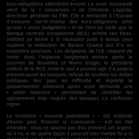
euro-obligations attendront encore. La vraie nouveauté
vient de la « conversion » de Christine Lagarde,
directrice générale du FMI. Elle a demandé à l’Europe
d’instaurer sur-le-champ des euro-obligations ainsi
qu’une « union budgétaire » et de faire en sorte que la
Banque centrale européenne (BCE) achète ces titres,
mettant un terme à la récession juste à temps pour
soutenir la réélection de Barack Obama aux É-U en
novembre prochain. Les dirigeants de l’UE risquent de
rester dans l’impasse longtemps encore après le
sommet de Bruxelles et Mario Draghi, le président
indécis de la BCE, reste le seul a pouvoir agir. Il a jusqu’à
présent sauvé les banques, refusé de soutenir les dettes
publiques des pays en difficulté et inquiété le
gouvernement allemand après avoir demandé une
« union bancaire » permettant de contrôler les
agissements trop risqués des banques. La confusion
règne.
La troisième « nouvelle potentielle » –
130 milliards
d’euros pour financer la croissance
– est en fait
infondée : nous ne savons pas d’où provient cet argent,
où il ira, ni de quelle façon il pourrait bien mettre fin à la