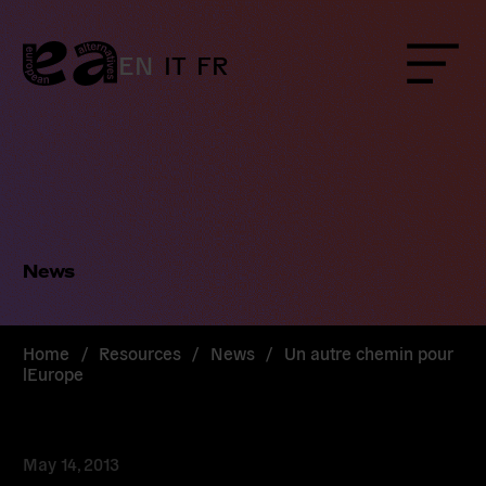
Skip
to
content
EN
IT
FR
Menu
News
Home
/
Resources
/
News
/
Un autre chemin pour
lEurope
May 14, 2013