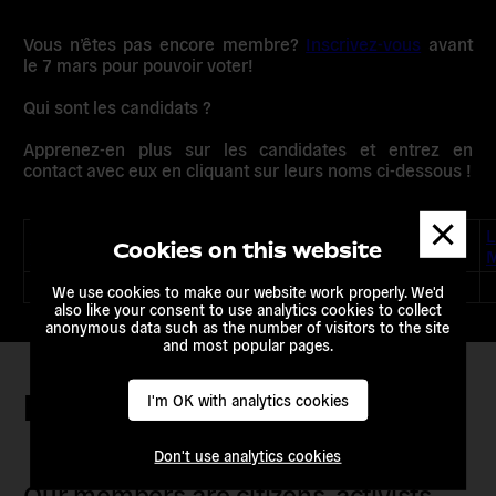
Vous n’êtes pas encore membre?
Inscrivez-vous
avant
le 7 mars pour pouvoir voter!
Qui sont les candidats ?
Apprenez-en plus sur les candidates et entrez en
contact avec eux en cliquant sur leurs noms ci-dessous !
Dismis
Doina Elena
Dounia
Monica
Marilli
L
messa
Cookies on this website
Craciun
Mahfoufi
Marquez
Mastrantoni
M
We use cookies to make our website work properly. We'd
also like your consent to use analytics cookies to collect
anonymous data such as the number of visitors to the site
and most popular pages.
Keep in touch
I'm OK with analytics cookies
Don't use analytics cookies
Our members are citizens, activists,