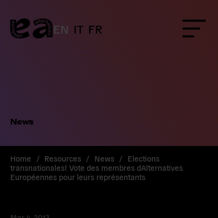
Skip
to
content
EN
IT
FR
Menu
News
Home
/
Resources
/
News
/
Elections
transnationales! Vote des membres dAlternatives
Européennes pour leurs représentants
Mar 4, 2013