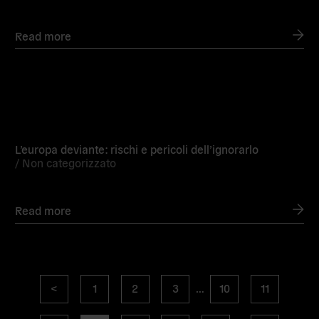
Read more
Read
more
L’europa deviante: rischi e pericoli dell’ignorarlo
/
Non categorizzato
Read more
Posts
Previous
page
page
page
page
page
<
1
2
3
…
10
11
navigation
page