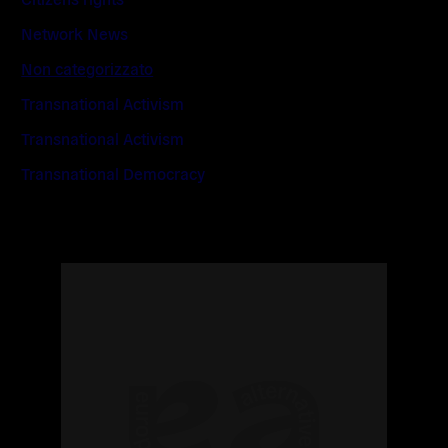
Network News
Non categorizzato
Transnational Activism
Transnational Activism
Transnational Democracy
Read
more