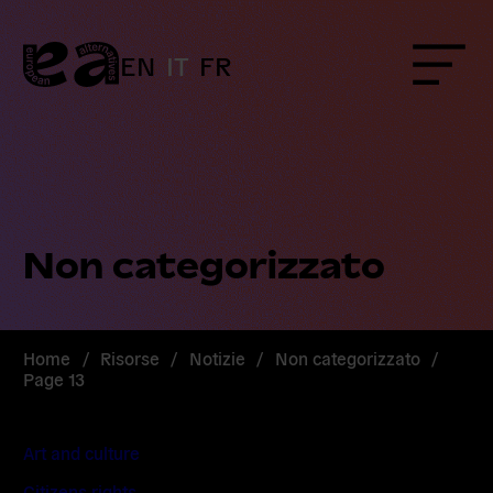
Skip
to
content
EN
IT
FR
Menu
Non categorizzato
Home
/
Risorse
/
Notizie
/
Non categorizzato
/
Page 13
Art and culture
Citizens rights