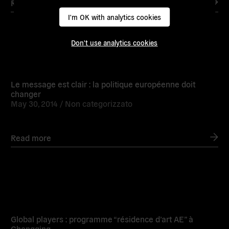
Read more
I'm OK with analytics cookies
Don't use analytics cookies
Read
more
Le message est clair : la politique européenne doit
changer
May 30, 2014 /
Non categorizzato
Read more
Read
more
Global players : programme “résidence d’art AE” à
Chongqing