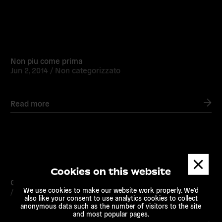
Read
more
Non piu come prima
Jun 2, 2014 /
Non categorizzato
Read more
Read
Dismis
more
messa
Cookies on this website
Global Players: Residenza Artistica di EA a Chongqing
We use cookies to make our website work properly. We'd
/
Non categorizzato
also like your consent to use analytics cookies to collect
anonymous data such as the number of visitors to the site
and most popular pages.