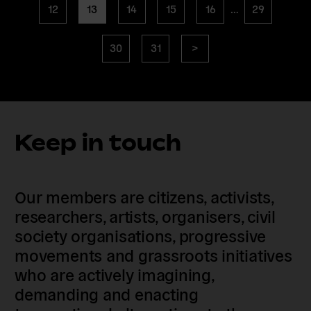
page
page
page
page
page
page
12
13
14
15
16
…
29
page
page
Next
30
31
>
page
Keep in touch
Our members are citizens, activists,
researchers, artists, organisers, civil
society organisations, progressive
movements and grassroots initiatives
who are actively imagining,
demanding and enacting