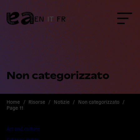
Skip
to
content
EN
IT
FR
Menu
Non categorizzato
Home
/
Risorse
/
Notizie
/
Non categorizzato
/
Page 11
Art and culture
Citizens rights