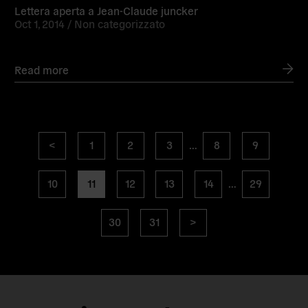
Lettera aperta a Jean-Claude juncker
Oct 1, 2014 /
Non categorizzato
Read more
Posts
Previous
page
page
page
page
page
<
1
2
3
…
8
9
navigation
page
page
page
page
page
page
page
10
11
12
13
14
…
29
page
page
Next
30
31
>
page