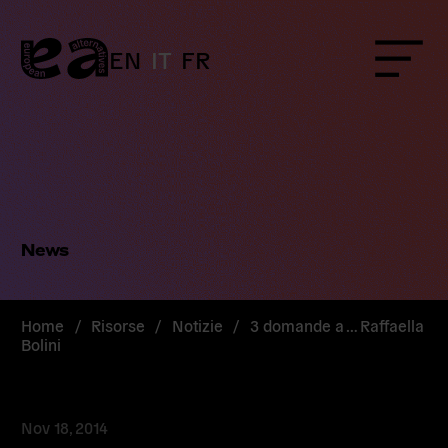
Skip
to
content
EN
IT
FR
Menu
News
Home
/
Risorse
/
Notizie
/
3 domande a … Raffaella
Bolini
Nov 18, 2014