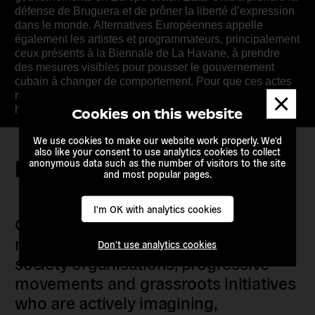
défense de Bruguera et de prôner la liberté d’expression
dans le monde. Alternatives Européennes appelle
également les artistes et programmateurs, principalement
ceux présents à la Biennale de La Havane, à prendre
des mesures visibles pour pousser le gouvernement
cubain à changer de comportement. Pour que ces actes
Dismis
ne restent pas impunis, aidez-nous en partageant cette
messa
histoire au maximum.
Cookies on this website
We use cookies to make our website work properly. We'd
also like your consent to use analytics cookies to collect
Keep in touch
anonymous data such as the number of visitors to the site
and most popular pages.
I'm OK with analytics cookies
Our members are citizens, activists,
researchers, artists, organisers, civil
Don't use analytics cookies
society organisations, progressive
movements and grassroots initiatives
who are actively imagining,