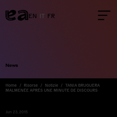
Skip
to
content
EN
IT
FR
Menu
News
Home
/
Risorse
/
Notizie
/
TANIA BRUGUERA
MALMENÉE APRÉS UNE MINUTE DE DISCOURS
Jun 23, 2015