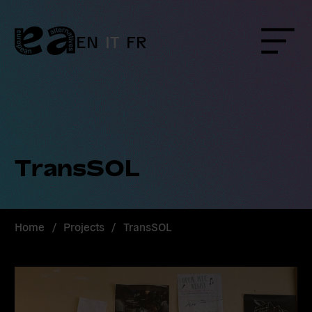
Skip
to
content
EN
IT
FR
Menu
TransSOL
Home
/
Projects
/
TransSOL