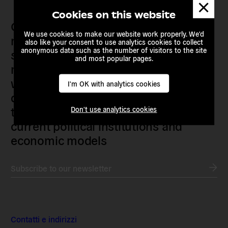
Dismis
messa
Cookies on this website
Our members are citizens, activists,
We use cookies to make our website work properly. We'd
researchers, artists, organisers, civil
also like your consent to use analytics cookies to collect
anonymous data such as the number of visitors to the site
society organisations, progressive
and most popular pages.
movements and grassroots initiatives
who are actively imagining,
I'm OK with analytics cookies
demanding and enacting
transnational alternatives to the
Don't use analytics cookies
current political institutions and
economic models
Subscribe to our newsletter
Contatti e indirizzi