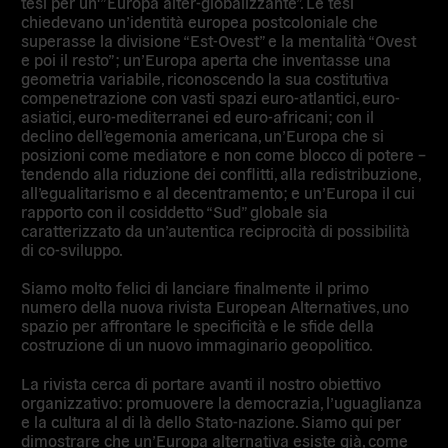
tesi per un'”Europa alter-globalizzante”. Le tesi
chiedevano un’identità europea postcoloniale che
superasse la divisione “Est-Ovest” e la mentalità “Ovest
e poi il resto”; un’Europa aperta che inventasse una
geometria variabile, riconoscendo la sua costitutiva
compenetrazione con vasti spazi euro-atlantici, euro-
asiatici, euro-mediterranei ed euro-africani; con il
declino dell’egemonia americana, un’Europa che si
posizioni come mediatore e non come blocco di potere –
tendendo alla riduzione dei conflitti, alla redistribuzione,
all’egualitarismo e al decentramento; e un’Europa il cui
rapporto con il cosiddetto “Sud” globale sia
caratterizzato da un’autentica reciprocità di possibilità
di co-sviluppo.
Siamo molto felici di lanciare finalmente il primo
numero della nuova rivista European Alternatives, uno
spazio per affrontare le specificità e le sfide della
costruzione di un nuovo immaginario geopolitico.
La rivista cerca di portare avanti il nostro obiettivo
organizzativo: promuovere la democrazia, l’uguaglianza
e la cultura al di là dello Stato-nazione. Siamo qui per
dimostrare che un’Europa alternativa esiste già, come