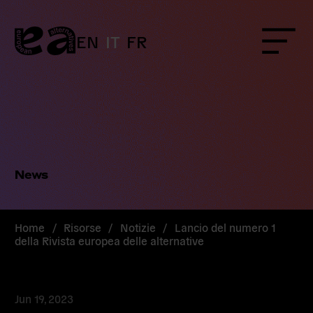
Skip
to
content
EN
IT
FR
Menu
News
Home
/
Risorse
/
Notizie
/
Lancio del numero 1
della Rivista europea delle alternative
Jun 19, 2023