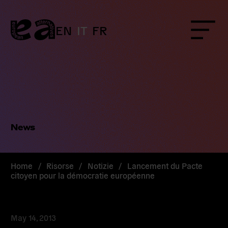
Skip
to
content
EN
IT
FR
Menu
News
Home
/
Risorse
/
Notizie
/
Lancement du Pacte
citoyen pour la démocratie européenne
May 14, 2013