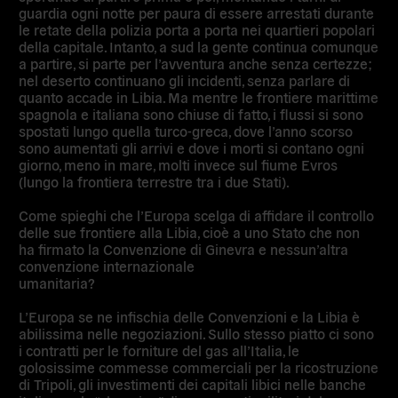
guardia ogni notte per paura di essere arrestati durante
le retate della polizia porta a porta nei quartieri popolari
della capitale. Intanto, a sud la gente continua comunque
a partire, si parte per l’avventura anche senza certezze;
nel deserto continuano gli incidenti, senza parlare di
quanto accade in Libia. Ma mentre le frontiere marittime
spagnola e italiana sono chiuse di fatto, i flussi si sono
spostati lungo quella turco-greca, dove l’anno scorso
sono aumentati gli arrivi e dove i morti si contano ogni
giorno, meno in mare, molti invece sul fiume Evros
(lungo la frontiera terrestre tra i due Stati).
Come spieghi che l’Europa scelga di affidare il controllo
delle sue frontiere alla Libia, cioè a uno Stato che non
ha firmato la Convenzione di Ginevra e nessun’altra
convenzione internazionale
umanitaria?
L’Europa se ne infischia delle Convenzioni e la Libia è
abilissima nelle negoziazioni. Sullo stesso piatto ci sono
i contratti per le forniture del gas all’Italia, le
golosissime commesse commerciali per la ricostruzione
di Tripoli, gli investimenti dei capitali libici nelle banche