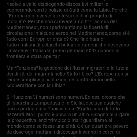
risolve a valle dispiegando dispositivi militari e
cooperando con le polizie di Stati come la Libia. Perché
l’Europa non investe gli stessi soldi in progetti di
mobilità? Perché non ci inventiamo l’”Erasmus del
Mediterraneo”, non sperimentiamo la libertà di
circolazione in alcune aeree nel Mediterraneo, come si è
fatto con l’Europa orientale? Che fine hanno
fatto i milioni di polacchi bulgari e rumeni che dovevano
“invadere” l’Italia dal primo gennaio 2007 quando la
frontiera è stata aperta?
Ma “Funziona” la gestione dei flussi migratori e la tutela
dei diritti dei migranti nello Stato libico? L’Europa non si
rende complice di violazioni dei diritti umani nella
cooperazione con la Libia?
Sì “funziona”. I numeri sono numeri. Ed essi dicono che
gli sbarchi a Lampedusa e in Sicilia, esclusa qualche
barca partita dalla Tunisia o dall’Egitto, sono di fatto
azzerati. Ma il punto è ancora un altro. Bisogna allargare
la prospettiva, anzi “rimpicciolirla”: guardiamo al
mondo come se fosse una città. C’è un quartiere povero
da dove ogni mattina i disoccupati vanno in cerca di