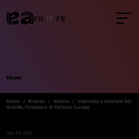
Skip
to
content
EN
IT
FR
Menu
News
Home
/
Risorse
/
Notizie
/
Intervista a Gabriele Del
Grande, Fondatore di Fortress Europe
Apr 24, 2011