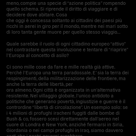
meno, compie una specie di “azione politica” rompendo
quello schema. Si riprende il diritto di viaggiare e di
decidere dove abitare. Cosa
che oggi è concessa soltanto ai cittadini dei paesi più
ricchi in aerei in giro per il mondo, mentre nei mari sotto
di loro tanta gente muore per quello stesso viaggio…
Quale sarebbe il ruolo di ogni cittadino europeo “attivo”
nel contrastare questa involuzione e tentare di “riaprire”
l’Europa al concetto di asilo?
Ci sono mille cose da fare e mille realtà già attive.
Perché l’Europa una terra paradossale. E’ sia la terra dei
respingimenti, della militarizzazione delle frontiere, ma
anche la terra delle libertà, per
ora almeno. Ogni città è organizzata in un’alternativa
resistente. Nel villaggio globale, l’unico antidoto a
politiche che generano povertà, ingiustizie e guerre è il
contrordine “libertà di circolazione”. Un esempio solo: se
i 4 milioni di profughi iracheni fuggiti dalle bombe di
Bush & co, fossero scesi direttamente dall’aereo nel
cuore di Londra e New York, anziché fermarsi in Siria,
Giordania o nei campi profughi in Iraq, siamo davvero
certi che i nostri governi avrebbero