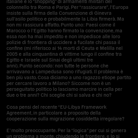
italiane e lo “shopping” di armamenti militari del
colonnello tra Roma e Parigi. Per “rassicurare”, l’Europa
insiste sulla firma della Convenzione di Ginevra
sull’asilo politico e probabilmente la Libia firmerà. Ma
non mi rassicura affatto. Punto uno: Paesi come il
Marocco o l’Egitto hanno firmato la convenzione, ma
essa non ha mai impedito e non impedisce alle loro
polizie di frontiera di uccidere a fucilate chi passa il
confine (mi riferisco ai 14 morti di Ceuta e Melilla nel
2005 e alla cinquantina di vittime lungo il confine tra
Egitto e Israele sul Sinai degli ultimi tre
anni). Punto secondo: non tutte le persone che
arrivavano a Lampedusa sono rifugiati. Il problema è
ben più vasto. Cosa diciamo a uno ragazzo etiope partito
per cercare lavoro a Milano? Siccome non è un
perseguitato politico lo lasciamo marcire in cella per
due o tre anni? Chi sceglie chi si salva e chi no?
Cosa pensi del recente “EU-Libya Framework
Agreement, in particolare a proposito della
cooperazione sulla migrazione cosiddetta irregolare?
E’ molto preoccupante. Per la “logica” per cui si genera
un problema a monte, chiudendo le frontiere, e lo si