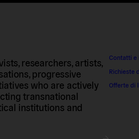
Contatti e 
sts, researchers, artists,
Richieste 
isations, progressive
iatives who are actively
Offerte di
ting transnational
tical institutions and