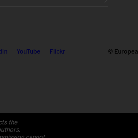
dIn
YouTube
Flickr
© European
cts the
authors.
mission cannot