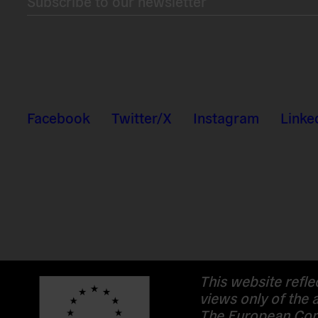
Subscribe to our newsletter
Facebook
Twitter/X
Instagram
Linke
This website refle
views only of the 
The European Com