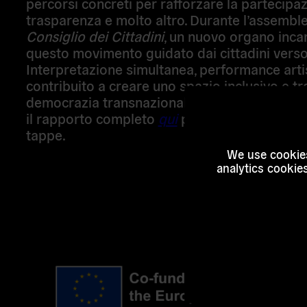
percorsi concreti per rafforzare la partecipazi
trasparenza e molto altro. Durante l’assemblea
Consiglio dei Cittadini
, un nuovo organo incar
questo movimento guidato dai cittadini verso
Interpretazione simultanea, performance arti
contribuito a creare uno spazio inclusivo e t
democrazia transnazionale non è solo possib
il
rapporto completo
qui
per approfondimenti,
tappe.
We use cookies
analytics cookie