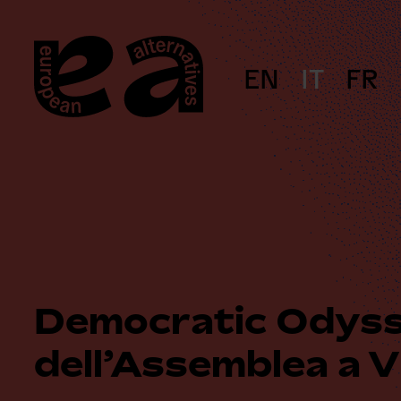
Skip
to
content
EN
IT
FR
Democratic Odyss
dell’Assemblea a 