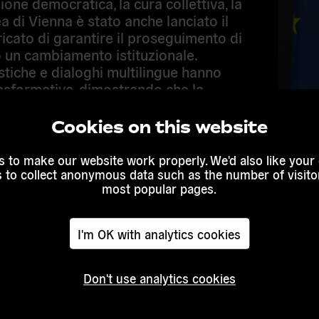
one democratica, la cura collettiva, la
 di Vienna è stato anche lanciato il
icato di garantire il proseguimento di
 un cambiamento istituzionale.
stiche e dialoghi multilingue hanno
rasformativo, dimostrando che la
ile: sta già accadendo.
Leggi
 la Carta dei Cittadini e le prossime
Cookies on this website
 to make our website work properly. We'd also like your
s to collect anonymous data such as the number of visitor
most popular pages.
I'm OK with analytics cookies
Don't use analytics cookies