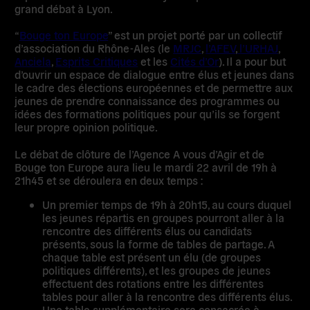
grand débat à Lyon.
“
Bouge ton Europe
” est un projet porté par un collectif
d’association du Rhône-Ales (le
MRJC
,
l’AFEV
,
l’URHAJ
,
Anciela
,
Esprits Critiques
et les
Cités d’Or
). Il a pour but
d’ouvrir un espace de dialogue entre élus et jeunes dans
le cadre des élections européennes et de permettre aux
jeunes de prendre connaissance des programmes ou
idées des formations politiques pour qu’ils se forgent
leur propre opinion politique.
Le
débat de clôture
de l’Agence A vous d’Agir et de
Bouge ton Europe aura lieu le mardi 22 avril de 19h à
21h45 et se déroulera en deux temps :
Un
premier temps de 19h à 20h15
, au cours duquel
les jeunes répartis en groupes pourront aller à la
rencontre des différents élus ou candidats
présents, sous la forme de tables de partage. A
chaque table est présent un élu (de groupes
politiques différents), et les groupes de jeunes
effectuent des rotations entre les différentes
tables pour aller à la rencontre des différents élus.
Une table supplémentaire sera consacrée à