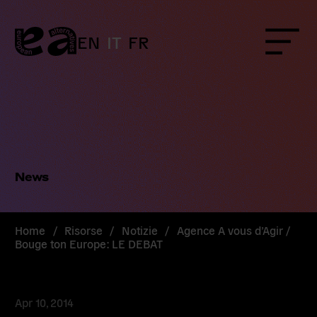
Skip
to
content
EN
IT
FR
Menu
News
Home
/
Risorse
/
Notizie
/
Agence A vous d’Agir /
Bouge ton Europe: LE DEBAT
Apr 10, 2014