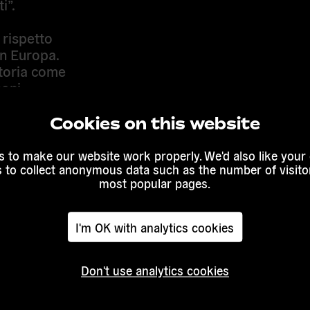
i”.
 rispetto
in Europa
.
storia come
moni
are, una
nde
Cookies on this website
re dei
nvece, il
 to make our website work properly. We'd also like your
zione in
s to collect anonymous data such as the number of visitor
most popular pages.
o ad
e
I'm OK with analytics cookies
 importante
, nel solco
Don't use analytics cookies
pa.