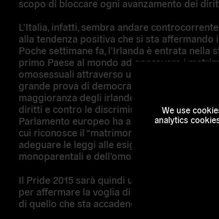
scopo di bloccare ogni avanzamento dei diritt
L’Italia, infatti, sembra andare controcorrente
alla
tendenza positiva che si sta affermando 
Poche settimane fa, l’
Irlanda
è entrata nella 
primo Paese al mondo ad approvare i matri
omosessuali attraverso un referendum popol
grande prova di democrazia in cui la stragra
maggioranza degli irlandesi ha votato a favo
diritti e contro le discriminazioni. Il 9 giugno, i
We use cookies
Parlamento europeo
ha approvato una risolu
analytics cookie
cui riconosce il “matrimonio gay” e ha invitat
adeguare le leggi alle esigenze delle “famigli
monoparentali e dell’omogenitorialità”.
Il Pride 2015 sarà quindi un’occasione molto
per affermare la voglia di innovazione e diritti
di quello che sta accadendo nel resto d’Euro