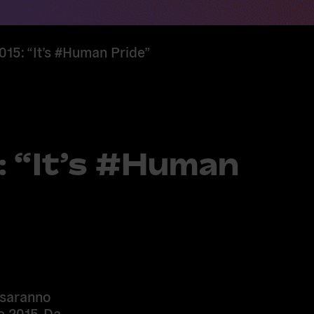
015: “It’s #Human Pride”
: “It’s #Human
e saranno
e 2015
. Da