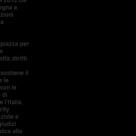
ogna a
zioni
la
 piazza per
a
tà, diritti
 sostiene il
e le
 con le
 di
l’Italia,
rity
ziste e
giudizi
lica allo