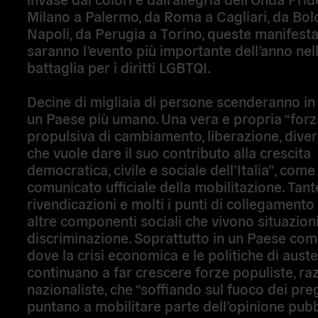
Milano a Palermo, da Roma a Cagliari, da Bol
Napoli, da Perugia a Torino, queste manifesta
saranno l’evento più importante dell’anno nel
battaglia per i
diritti LGBTQI
.
Decine di migliaia di persone scenderanno in
un
Paese più umano
. Una vera e propria “forz
propulsiva di cambiamento, liberazione, diversi
che vuole dare il suo contributo alla crescita
democratica, civile e sociale dell’Italia”, come
comunicato ufficiale della mobilitazione. Tant
rivendicazioni e molti i punti di collegamento
altre componenti sociali che vivono situazioni
discriminazione. Soprattutto in un Paese come 
dove la crisi economica e le politiche di auste
continuano a far crescere forze populiste, raz
nazionaliste, che “soffiando sul fuoco dei pre
puntano a mobilitare parte dell’opinione pubb