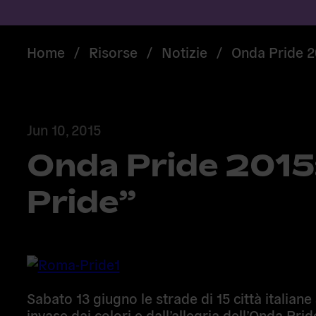
Home
/
Risorse
/
Notizie
/
Onda Pride 2
Jun 10, 2015
Onda Pride 2015
Pride”
Sabato 13 giugno
le strade di 15 città italian
invase dai colori e dall’allegria dell’
Onda Prid