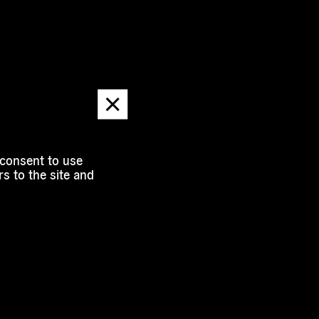
Dismiss
message
 consent to use
s to the site and