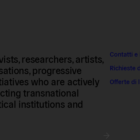
Contatti e 
sts, researchers, artists,
Richieste 
isations, progressive
iatives who are actively
Offerte di
ting transnational
tical institutions and