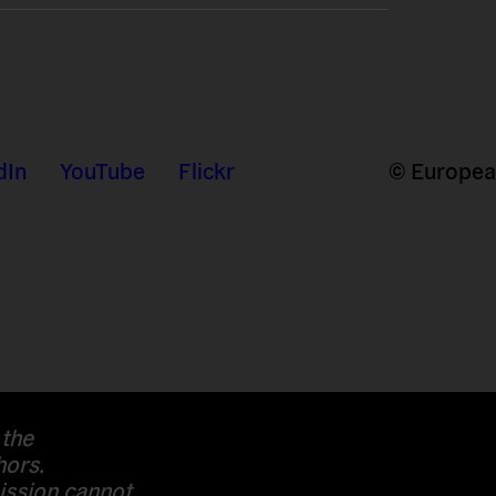
dIn
YouTube
Flickr
© European
 the
hors.
ssion cannot