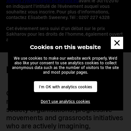
Joanna.zywotko@ext.ec.europa.eu
avant le 30/11/2010
en indiquant l’intitulé de l’évènement auquel vous
souhaitez vous inscrire. Pour plus d’informations,
contactez Elisabeth Sweeney. Tél : 0207 227 4328
Cet évènement sera suivi d’un débat sur le prix
Sakharov pour les droits de l’homme, également ouvert
Dismis
au public.
messa
Cookies on this website
We use cookies to make our website work properly. We'd
also like your consent to use analytics cookies to collect
Keep in touch
anonymous data such as the number of visitors to the site
and most popular pages.
I'm OK with analytics cookies
Our members are citizens, activists,
researchers, artists, organisers, civil
Don't use analytics cookies
society organisations, progressive
movements and grassroots initiatives
who are actively imagining,