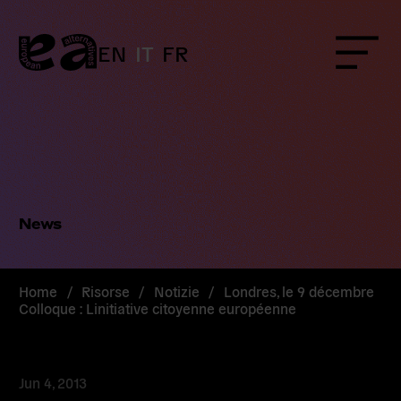
Skip
to
content
EN
IT
FR
Menu
News
Home
/
Risorse
/
Notizie
/
Londres, le 9 décembre 
Colloque : Linitiative citoyenne européenne
Jun 4, 2013