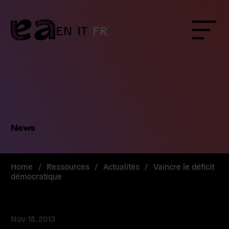
Skip
to
content
EN
IT
FR
Menu
News
Home
/
Ressources
/
Actualités
/
Vaincre le déficit
démocratique
Nov 18, 2013