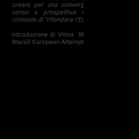
creare per una convergenza transnaziona
senso e prospettiva strategica dare al
richieste di “rifondare l’Europa dal basso”.
Introduzione di
Vilma Mazza
Globalprojec
Marsili
European Alternatives