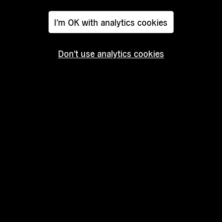
le e quale
le recenti
I'm OK with analytics cookies
t e
Lorenzo
Don't use analytics cookies