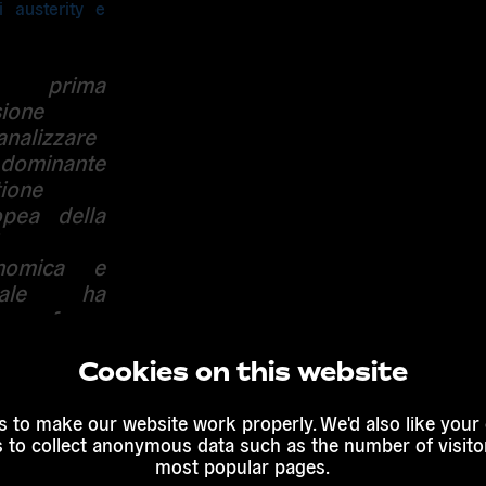
i austerity e
 prima
ione
’analizzare
dominante
ione
opea della
nomica e
ciale ha
so a fuoco
 espliciti i
overnance
Cookies on this website
litiche ed
stesso di
 to make our website work properly. We'd also like your
s to collect anonymous data such as the number of visitor
o ci si è
most popular pages.
 possibile