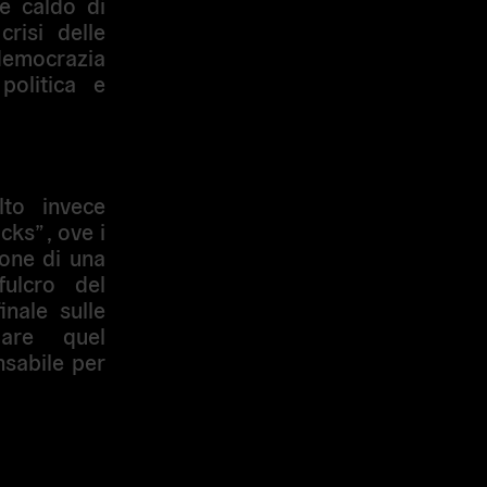
re caldo di
risi delle
democrazia
politica e
.
lto invece
cks” , ove i
ione di una
ulcro del
inale sulle
uare quel
nsabile per