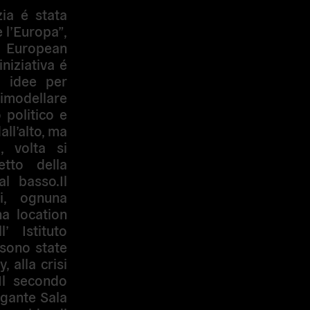
zia é stata
 l’Europa”,
a European
niziativa é
e idee per
imodellare
 politico e
ll’alto, ma
i, volta si
etto della
l basso.Il
i, ognuna
a location
’ Istituto
 sono state
, alla crisi
.Il secondo
egante Sala