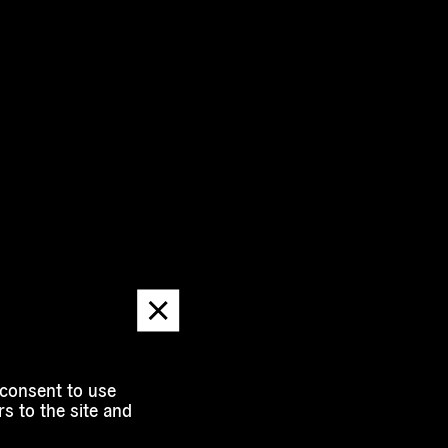
Dismiss
message
 consent to use
s to the site and