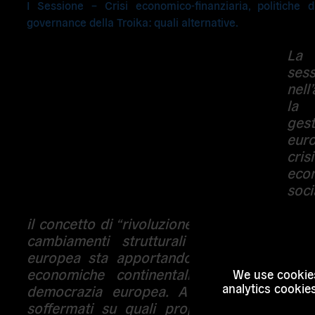
I Sessione – Crisi economico-finanziaria, politiche d
governance della Troika: quali alternative.
La
sess
nell
la 
gest
eur
crisi
eco
so
mes
il concetto di “rivoluzione dall’alto”, rendendo
cambiamenti strutturali che la nuova g
europea sta apportando alle dinamiche po
economiche continentali e al concetto 
We use cookies
analytics cookie
democrazia europea. A partire da quest
soffermati su quali proposte alternative è