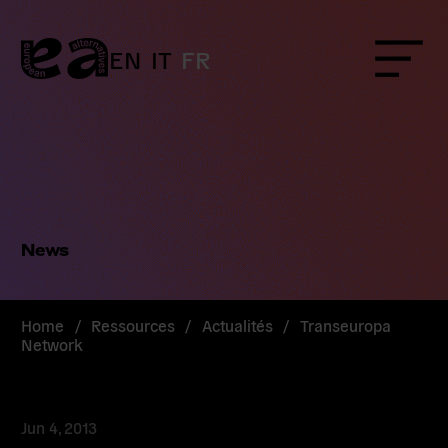
Skip
to
content
EN
IT
FR
Menu
News
Home
/
Ressources
/
Actualités
/
Transeuropa
Network
Jun 4, 2013