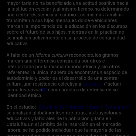
mayoritaria no ha beneficiado una actitud positiva hacia
la institución escolar y, al mismo tiempo, ha determinado
una cierta resistencia al cambio. Las mismas familias
transmiten a sus hijos mensajes doble-vehiculares:
marcan la importancia de la educación en los discursos
sobre el futuro de sus hijos, mientras en la práctica no
se implican activamente en su proceso de continuidad
educativa.
A falta de un
idioma cultural
reconocido, los gitanos
marcan una diferencia construida por otros e
interiorizada por la misma minoría étnica y, sin otros
referentes, la única manera de encontrar un espacio de
autodominio y poder es el desarrollo de una contra-
cultura, una resistencia colectiva a
apayarse
(“actuar
como los
payos
)
[1]
como práctica de defensa de su
identidad étnica.
En el estudio:
“Estudi de la Població Gitana a Catalunya”
se analizan globalmente, entre otras, las trayectorias
educativas y laborales de la población gitana en
Cataluña. En el ámbito de la inserción en el mercado
laboral se ha podido individuar que la mayoría de las
personas gitanas se incorporan en sectores de trabajos