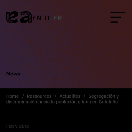
Skip
to
content
EN
IT
FR
Menu
News
Home
/
Ressources
/
Actualités
/
Segregación y
discriminación hacia la población gitana en Cataluña
Feb 9, 2012