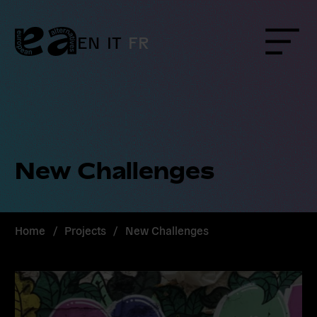
Skip
to
content
EN
IT
FR
Menu
New Challenges
Home
/
Projects
/
New Challenges