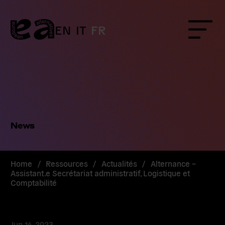
Skip
to
content
EN
IT
FR
Menu
News
Home
/
Ressources
/
Actualités
/
Alternance –
Assistant.e Secrétariat administratif, Logistique et
Comptabilité
Jun 14, 2023