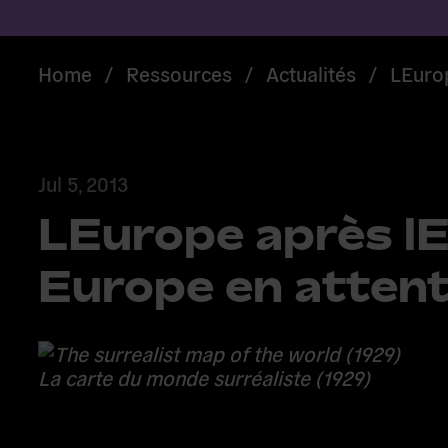
Home
/
Ressources
/
Actualités
/
LEuro
Jul 5, 2013
LEurope après lE
Europe en atten
La carte du monde surréaliste (1929)