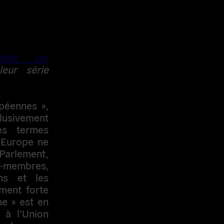
ublié sur
eur série
péennes »,
lusivement
es termes
l’Europe ne
e Parlement,
ts-membres,
ns et les
ement forte
e » est en
 à l’Union