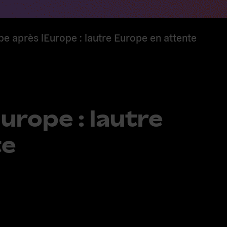
pe après lEurope : lautre Europe en attente
urope : lautre
te