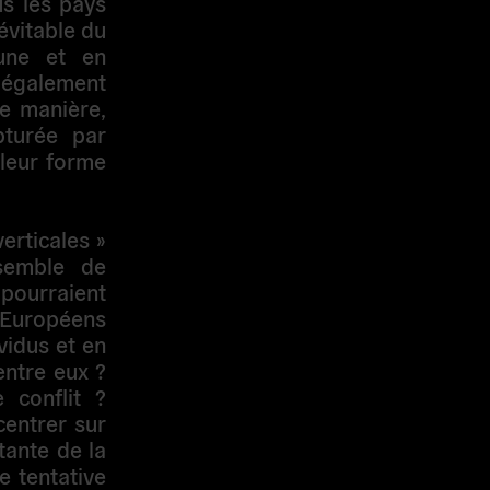
us les pays
évitable du
eune et en
 également
ne manière,
pturée par
 leur forme
erticales »
nsemble de
pourraient
s Européens
vidus et en
entre eux ?
 conflit ?
entrer sur
tante de la
e tentative