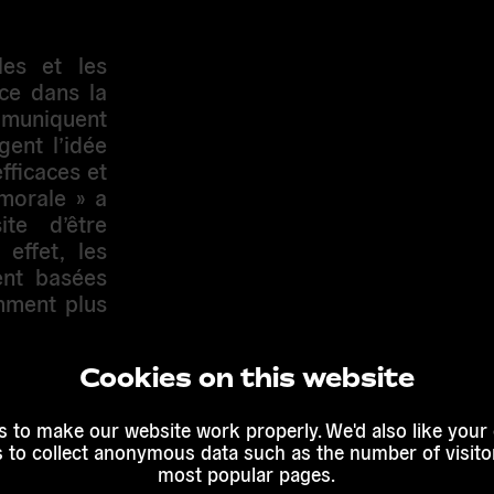
les et les
nce dans la
mmuniquent
gent l’idée
fficaces et
morale » a
te d’être
 effet, les
ent basées
emment plus
e l’Europe
le sud, et
Cookies on this website
s ce sens.
es gens ne
 to make our website work properly. We'd also like your
és par les
s to collect anonymous data such as the number of visitor
ngements de
most popular pages.
s par les