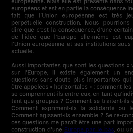
européenne. Mais elle est présente dans to
européens et est en partie la conséquence in
fait que l’Union européenne est très j
perpétuelle construction. Nous pourrions
dire que c’est la conséquence, d’une certai
de l’idée que l’Europe elle-même est ca
l’Union européenne et ses institutions sous
actuelle.
Aussi importantes que sont les questions « v
sur l’Europe, il existe également un e
questions sans doute plus importantes qui 
être appelées « horizontales » : comment le
se comprennent-ils entre eux, en tant qu’indi
tant que groupes ? Comment se traitent-ils 
Comment expriment-ils la solidarité ou le
Comment agissent-ils ensemble ? Se re-conc
ces questions me paraît être une part impor
construction d’une
Europe par le bas
, ou un