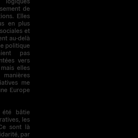
logiques
assement de
ons. Elles
us en plus
sociales et
ent au-delà
le politique
aient pas
ntées vers
 mais elles
s manières
tiatives me
’une Europe
 été bâtie
atives, les
Ce sont là
darité, par