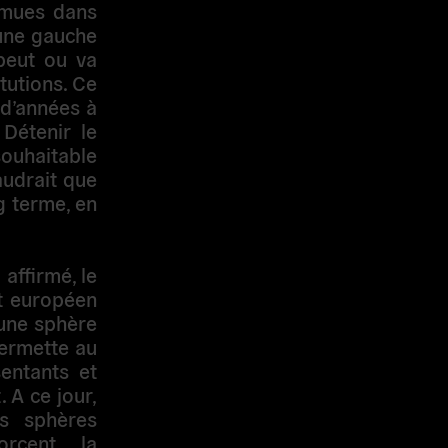
omues dans
 une gauche
 peut ou va
itutions. Ce
 d’années à
 Détenir le
souhaitable
faudrait que
g terme, en
affirmé, le
nt européen
’une sphère
permette au
entants et
 A ce jour,
s sphères
orcent la