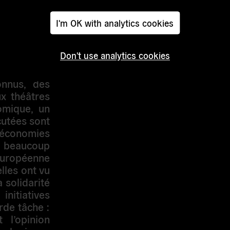
nels.
I'm OK with analytics cookies
existe des
qui peuvent
Don't use analytics cookies
a fois à la
titutions.
onnus, des
x théâtres
omique, un
cutées sont
 économies
e beaucoup
 européenne
lles ont vu
a solidarité
initiatives
rde tâche :
 l’opinion