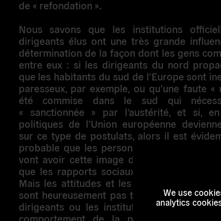
de « refondation ».
Nous savons que les institutions officiel
dirigeants élus ont une très grande influe
détermination de la façon dont les gens co
entre eux : si les dirigeants du nord propa
que les habitants du sud de l’Europe sont ine
paresseux, par exemple, ou qu’une faute « 
été commise dans le sud qui nécessi
« sanctionnée » par l’austérité, et si, en
politiques de l’Union européenne devienn
sur ce type de postulats, alors il est évid
probable que les personnes dans le nord d
vont avoir cette image des personnes dans 
que les rapports sociaux vont changer dan
Mais les attitudes et les comportements d
We use cookies
sont heureusement pas totalement détermin
analytics cookie
dirigeants ou les institutions, et les cha
comportement de la population entraîné