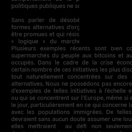
politiques publiques ne sont pas unidirection
Sans parler de désobéissance civile, il 
formes alternatives d’organisation sociale 
être promues et qui résistent efficacement à l
« logique » du marché et àcelle des ins
Plusieurs exemples récents sont bien c
supermarchés du peuple aux bitcoins et au
occupés. Dans le cadre de la crise écon
certain nombre de ces initiatives les plus dis
tout naturellement concentrées sur des
alternatives. Nous ne possédons pas encor
d’exemples de telles initiatives à l’échelle
ou qui se concentrent sur l’Europe, même si e
le jour, particulièrement en ce qui concerne l
avec les populations immigrées. De telles 
devraient sans aucun doute assumer une lou
elles mettraient au défi non seulement