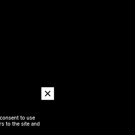
Dismiss
message
 consent to use
s to the site and